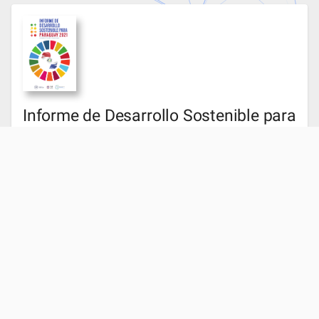
Informe de Desarrollo Sostenible para
Paraguay 2021
El Informe de Desarrollo Sostenbile para Paraguay
2021 presenta el progreso y desafíos de los 17
departamentos y la capital en los Objetivos de
Desarrollo Sostenible. El presente informe es el fruto
de una colaboración entre la Red de Soluciones para
el Desarrollo Sostenible (SDSN) y el Ministerio de
Hacienda de Paraguay con el apoyo del Programa de
Naciones Unidas para el Desarrollo de Paraguay y de
Itaipú Binacional.
DESCARGAR EL INFORME